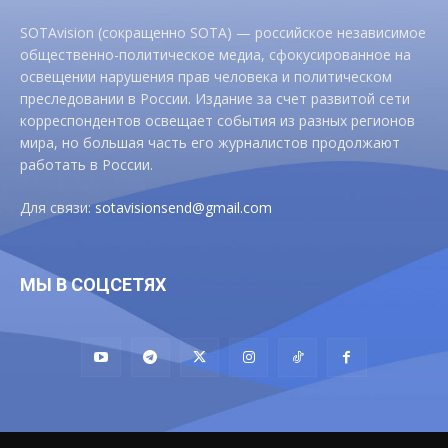
SOTAvision (сокращенно SOTA) — российское независимое
общественно-политическое медиа, сфокусированное на
освещении нарушения прав человека и политическом
преследовании в России. Издание за счет развитой сети
корреспондентов освещает события из разных регионов
мира, но большая часть его журналистов продолжают
работать в России.
Для связи:
sotavisionsend@gmail.com
МЫ В СОЦСЕТЯХ