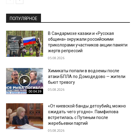
ПОПУЛЯРНОЕ
В Сандармохе казаки и «Русская
община» окружали российскими
триколорами участников акции памяти
жертв репрессий
05.08.2026
Химикаты попали в водоемы после
атаки БПЛА по Домодедово — жители
бьют тревогу
05.08.2026
00:04:39
«От киевской банды детоубийц можно
ожидать чего угодно». Памфилова
встретилась с Путиным после
жеребьевки партий
05.08.2026