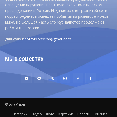
освещении нарушения прав человека и политическом
преследовании в России. Издание за счет развитой сети
корреспондентов освещает события из разных регионов
мира, но большая часть его журналистов продолжают
работать в России.
Для связи:
sotavisionsend@gmail.com
МЫ В СОЦСЕТЯХ
© Sota Vision
Истории
Видео
Фото
Карточки
Новости
Мнения