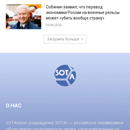
Собянин заявил, что перевод
экономики России на военные рельсы
может «убить вообще страну»
05.08.2026
Загрузить больше
О НАС
SOTAvision (сокращенно SOTA) — российское независимое
общественно-политическое медиа, сфокусированное на