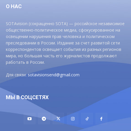
О НАС
SOTAvision (сокращенно SOTA) — российское независимое
общественно-политическое медиа, сфокусированное на
освещении нарушения прав человека и политическом
преследовании в России. Издание за счет развитой сети
корреспондентов освещает события из разных регионов
мира, но большая часть его журналистов продолжают
работать в России.
Для связи:
sotavisionsend@gmail.com
МЫ В СОЦСЕТЯХ