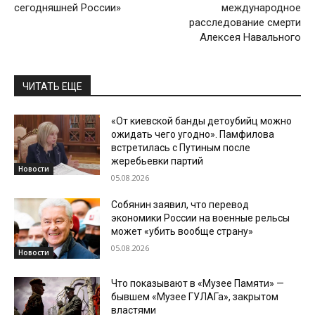
сегодняшней России»
международное
расследование смерти
Алексея Навального
ЧИТАТЬ ЕЩЕ
«От киевской банды детоубийц можно
ожидать чего угодно». Памфилова
встретилась с Путиным после
жеребьевки партий
Новости
05.08.2026
Собянин заявил, что перевод
экономики России на военные рельсы
может «убить вообще страну»
05.08.2026
Новости
Что показывают в «Музее Памяти» —
бывшем «Музее ГУЛАГа», закрытом
властями