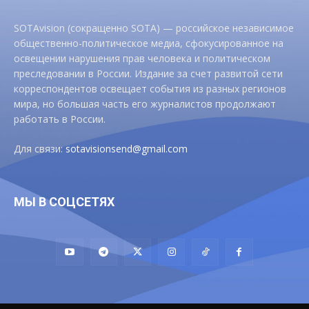
SOTAvision (сокращенно SOTA) — российское независимое
общественно-политическое медиа, сфокусированное на
освещении нарушения прав человека и политическом
преследовании в России. Издание за счет развитой сети
корреспондентов освещает события из разных регионов
мира, но большая часть его журналистов продолжают
работать в России.
Для связи:
sotavisionsend@gmail.com
МЫ В СОЦСЕТЯХ