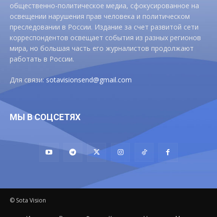
общественно-политическое медиа, сфокусированное на
освещении нарушения прав человека и политическом
преследовании в России. Издание за счет развитой сети
корреспондентов освещает события из разных регионов
мира, но большая часть его журналистов продолжают
работать в России.
Для связи:
sotavisionsend@gmail.com
МЫ В СОЦСЕТЯХ
© Sota Vision