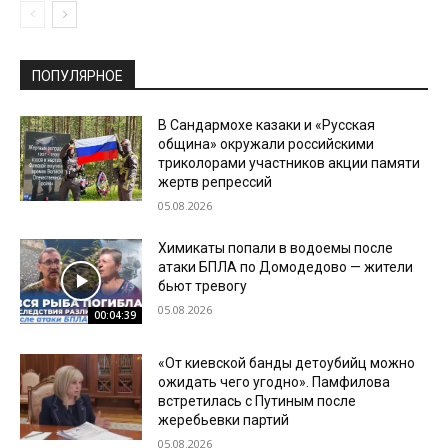
ПОПУЛЯРНОЕ
В Сандармохе казаки и «Русская
община» окружали российскими
триколорами участников акции памяти
жертв репрессий
05.08.2026
Химикаты попали в водоемы после
атаки БПЛА по Домодедово — жители
бьют тревогу
05.08.2026
00:04:39
«От киевской банды детоубийц можно
ожидать чего угодно». Памфилова
встретилась с Путиным после
жеребьевки партий
05.08.2026