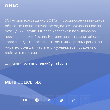
О НАС
SOTAvision (сокращенно SOTA) — российское независимое
общественно-политическое медиа, сфокусированное на
освещении нарушения прав человека и политическом
преследовании в России. Издание за счет развитой сети
корреспондентов освещает события из разных регионов
мира, но большая часть его журналистов продолжают
работать в России.
Для связи:
sotavisionsend@gmail.com
МЫ В СОЦСЕТЯХ