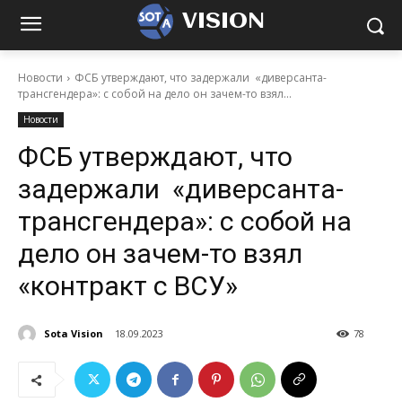
VISION
Новости
ФСБ утверждают, что задержали «диверсанта-
трансгендера»: с собой на дело он зачем-то взял...
Новости
ФСБ утверждают, что
задержали «диверсанта-
трансгендера»: с собой на
дело он зачем-то взял
«контракт с ВСУ»
Sota Vision
18.09.2023
78