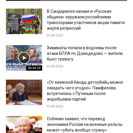
В Сандармохе казаки и «Русская
община» окружали российскими
триколорами участников акции памяти
жертв репрессий
05.08.2026
Химикаты попали в водоемы после
атаки БПЛА по Домодедово — жители
бьют тревогу
05.08.2026
00:04:39
«От киевской банды детоубийц можно
ожидать чего угодно». Памфилова
встретилась с Путиным после
жеребьевки партий
05.08.2026
Собянин заявил, что перевод
экономики России на военные рельсы
может «убить вообще страну»