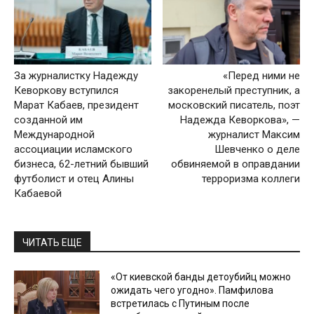
За журналистку Надежду
«Перед ними не
Кеворкову вступился
закоренелый преступник, а
Марат Кабаев, президент
московский писатель, поэт
созданной им
Надежда Кеворкова», —
Международной
журналист Максим
ассоциации исламского
Шевченко о деле
бизнеса, 62-летний бывший
обвиняемой в оправдании
футболист и отец Алины
терроризма коллеги
Кабаевой
ЧИТАТЬ ЕЩЕ
«От киевской банды детоубийц можно
ожидать чего угодно». Памфилова
встретилась с Путиным после