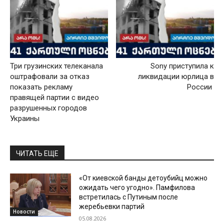
Три грузинских телеканала
Sony приступила к
оштрафовали за отказ
ликвидации юрлица в
показать рекламу
России
правящей партии с видео
разрушенных городов
Украины
ЧИТАТЬ ЕЩЕ
«От киевской банды детоубийц можно
ожидать чего угодно». Памфилова
встретилась с Путиным после
жеребьевки партий
Новости
05.08.2026