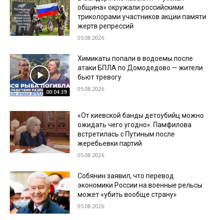
община» окружали российскими
триколорами участников акции памяти
жертв репрессий
05.08.2026
Химикаты попали в водоемы после
атаки БПЛА по Домодедово — жители
бьют тревогу
05.08.2026
00:04:39
«От киевской банды детоубийц можно
ожидать чего угодно». Памфилова
встретилась с Путиным после
жеребьевки партий
05.08.2026
Собянин заявил, что перевод
экономики России на военные рельсы
может «убить вообще страну»
05.08.2026