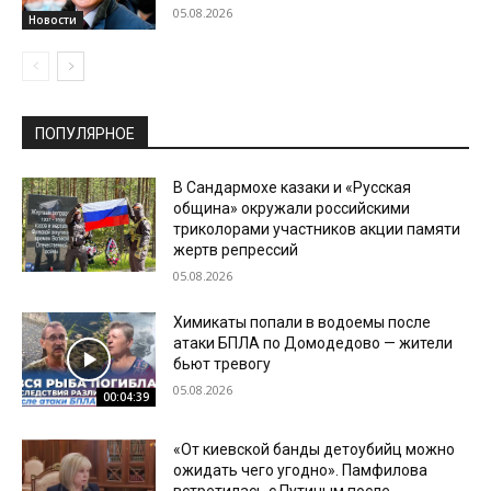
05.08.2026
Новости
ПОПУЛЯРНОЕ
В Сандармохе казаки и «Русская
община» окружали российскими
триколорами участников акции памяти
жертв репрессий
05.08.2026
Химикаты попали в водоемы после
атаки БПЛА по Домодедово — жители
бьют тревогу
05.08.2026
00:04:39
«От киевской банды детоубийц можно
ожидать чего угодно». Памфилова
встретилась с Путиным после