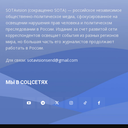
SOTAvision (сокращенно SOTA) — российское независимое
общественно-политическое медиа, сфокусированное на
освещении нарушения прав человека и политическом
преследовании в России. Издание за счет развитой сети
корреспондентов освещает события из разных регионов
мира, но большая часть его журналистов продолжают
работать в России.
Для связи:
sotavisionsend@gmail.com
МЫ В СОЦСЕТЯХ