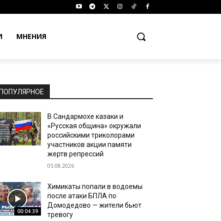
И
МНЕНИЯ
ПОПУЛЯРНОЕ
В Сандармохе казаки и
«Русская община» окружали
российскими триколорами
участников акции памяти
жертв репрессий
05.08.2026
Химикаты попали в водоемы
после атаки БПЛА по
Домодедово — жители бьют
00:04:39
тревогу