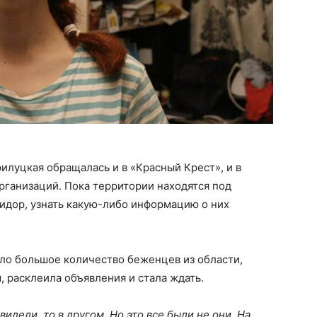
илуцкая обращалась и в «Красный Крест», и в
организаций. Пока территории находятся под
идор, узнать какую-либо информацию о них
ыло большое количество беженцев из области,
 расклеила объявления и стала ждать.
видели, то в другом. Но это все были не они. На