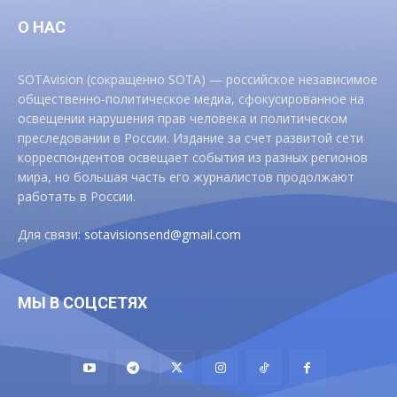
О НАС
SOTAvision (сокращенно SOTA) — российское независимое
общественно-политическое медиа, сфокусированное на
освещении нарушения прав человека и политическом
преследовании в России. Издание за счет развитой сети
корреспондентов освещает события из разных регионов
мира, но большая часть его журналистов продолжают
работать в России.
Для связи:
sotavisionsend@gmail.com
МЫ В СОЦСЕТЯХ