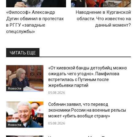
«Философ» Александр
Наводнение в Курганской
Дугин обвинил в протестах
области. Что известно на
в РГГУ «западные
данный момент?
спецслужбы»
ЧИТАТЬ ЕЩЕ
«От киевской банды детоубийц можно
ожидать чего угодно». Памфилова
встретилась с Путиным после
жеребьевки партий
Новости
05.08.2026
Собянин заявил, что перевод
экономики России на военные рельсы
может «убить вообще страну»
05.08.2026
Новости