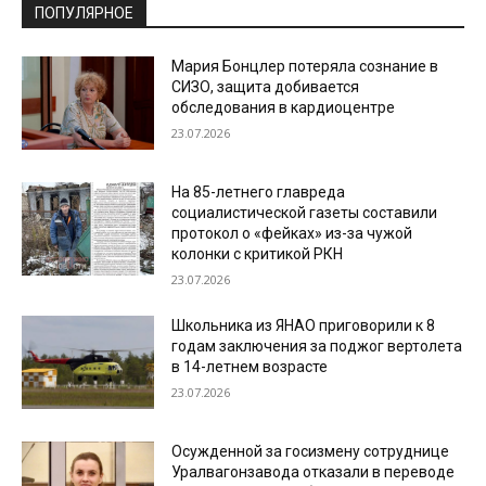
ПОПУЛЯРНОЕ
Мария Бонцлер потеряла сознание в
СИЗО, защита добивается
обследования в кардиоцентре
23.07.2026
На 85-летнего главреда
социалистической газеты составили
протокол о «фейках» из-за чужой
колонки с критикой РКН
23.07.2026
Школьника из ЯНАО приговорили к 8
годам заключения за поджог вертолета
в 14-летнем возрасте
23.07.2026
Осужденной за госизмену сотруднице
Уралвагонзавода отказали в переводе