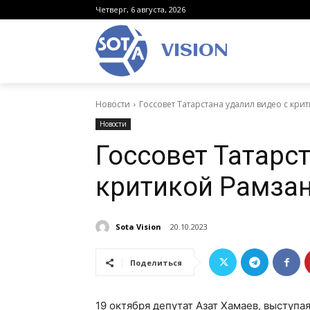
Четверг, 6 августа, 2026
VISION
Новости
Госсовет Татарстана удалил видео с кр
Новости
Госсовет Татарст
критикой Рамза
Sota Vision
20.10.2023
Поделиться
19 октября депутат Азат Хамаев, выступа