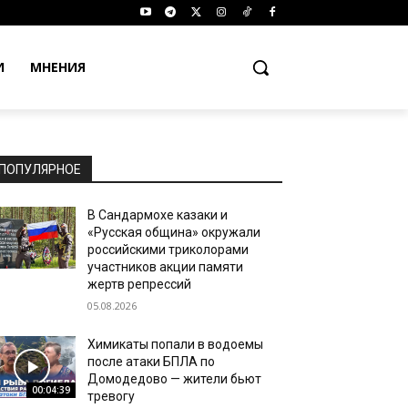
И
МНЕНИЯ
ПОПУЛЯРНОЕ
В Сандармохе казаки и
«Русская община» окружали
российскими триколорами
участников акции памяти
жертв репрессий
05.08.2026
Химикаты попали в водоемы
после атаки БПЛА по
Домодедово — жители бьют
00:04:39
тревогу