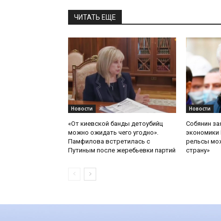
ЧИТАТЬ ЕЩЕ
Новости
Новости
«От киевской банды детоубийц
Собянин за
можно ожидать чего угодно».
экономики 
Памфилова встретилась с
рельсы мож
Путиным после жеребьевки партий
страну»