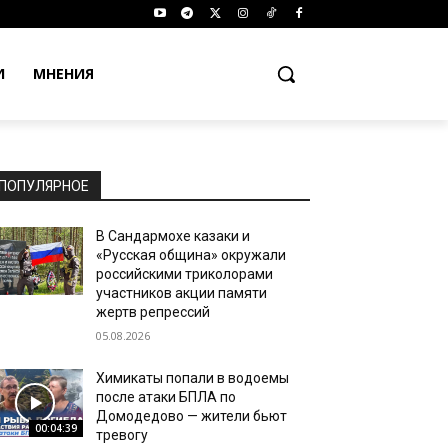
И
МНЕНИЯ
ПОПУЛЯРНОЕ
В Сандармохе казаки и
«Русская община» окружали
российскими триколорами
участников акции памяти
жертв репрессий
05.08.2026
Химикаты попали в водоемы
после атаки БПЛА по
Домодедово — жители бьют
00:04:39
тревогу