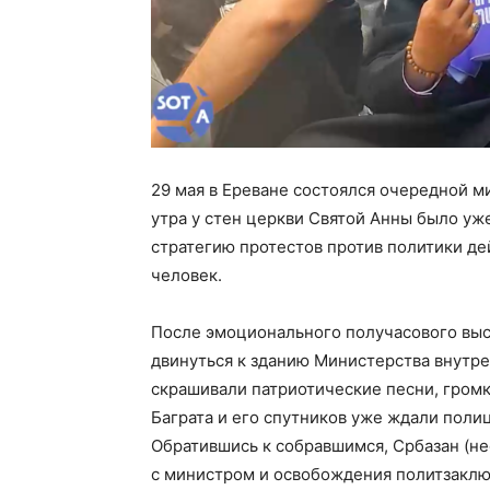
29 мая в Ереване состоялся очередной ми
утра у стен церкви Святой Анны было у
стратегию протестов против политики д
человек.
После эмоционального получасового выс
двинуться к зданию Министерства внутр
скрашивали патриотические песни, громк
Баграта и его спутников уже ждали пол
Обратившись к собравшимся, Србазан (н
с министром и освобождения политзаклю