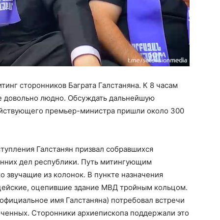
тинг сторонников Баграта Галстаняна. К 8 часам
же довольно людно. Обсуждать дальнейшую
ействующего премьер-министра пришли около 300
тупления Галстанян призвал собравшихся
енних дел республики. Путь митингующим
о звучащие из колонок. В пункте назначения
ицейские, оцепившие здание МВД тройным кольцом.
еофициальное имя Галстаняна) потребовал встречи
ченных. Сторонники архиепископа поддержали это