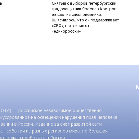
ь
Снятый с выборов петербургский
градозащитник Ярослав Костров
вышел из спецприемника.
Выяснилось, что он поддерживает
«СВО», в отличие от
«единоросски»,...
 SOTA) — российское независимое общественно-
окусированное на освещении нарушения прав человека
вании в России. Издание за счет развитой сети
ет события из разных регионов мира, но большая
родолжают работать в России.