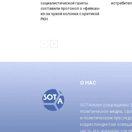
социалистической газеты
истребител
составили протокол о «фейках»
из-за чужой колонки с критикой
РКН
О НАС
SOTAvision (сокращенно
политическое медиа, сф
и политическом преследо
корреспондентов освеща
часть его журналистов п