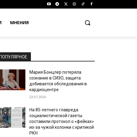
И
МНЕНИЯ
ПОПУЛЯРНОЕ
Мария Бонцлер потеряла
сознание в СИЗО, защита
добивается обследования в
кардиоцентре
23.07.2026
На 85-летнего главреда
социалистической газеты
составили протокол о «фейках»
из-за чужой колонки с критикой
РКН