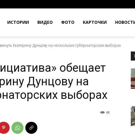
ИСТОРИИ
ВИДЕО
ФОТО
КАРТОЧКИ
НОВОСТ
винуть Екатерину Дунцову на нескольких губернаторских выборах
ициатива» обещает
рину Дунцову на
рнаторских выборах
68