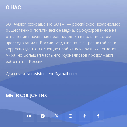
О НАС
SOTAvision (сокращенно SOTA) — российское независимое
общественно-политическое медиа, сфокусированное на
освещении нарушения прав человека и политическом
преследовании в России. Издание за счет развитой сети
корреспондентов освещает события из разных регионов
мира, но большая часть его журналистов продолжают
работать в России.
Для связи:
sotavisionsend@gmail.com
МЫ В СОЦСЕТЯХ