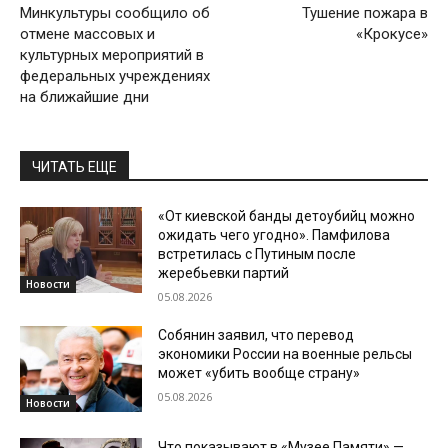
Минкультуры сообщило об
Тушение пожара в
отмене массовых и
«Крокусе»
культурных мероприятий в
федеральных учреждениях
на ближайшие дни
ЧИТАТЬ ЕЩЕ
«От киевской банды детоубийц можно
ожидать чего угодно». Памфилова
встретилась с Путиным после
жеребьевки партий
Новости
05.08.2026
Собянин заявил, что перевод
экономики России на военные рельсы
может «убить вообще страну»
05.08.2026
Новости
Что показывают в «Музее Памяти» —