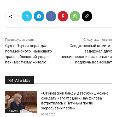
Предыдущая статья
Следующая статья
Суд в Якутии оправдал
Следственный комитет
полицейского, нанесшего
задержал двух
«расслабляющий удар в
пенсионерок из-за попытки
пах» местному жителю
поджечь военкомат
ЧИТАТЬ ЕЩЕ
«От киевской банды детоубийц можно
ожидать чего угодно». Памфилова
встретилась с Путиным после
жеребьевки партий
Новости
05.08.2026