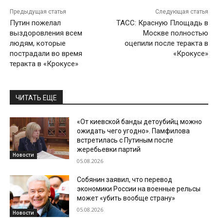
Предыдущая статья
Следующая статья
Путин пожелал
ТАСС: Красную Площадь в
выздоровления всем
Москве полностью
людям, которые
оцепили после теракта в
пострадали во время
«Крокусе»
теракта в «Крокусе»
ЧИТАТЬ ЕЩЕ
«От киевской банды детоубийц можно
ожидать чего угодно». Памфилова
встретилась с Путиным после
жеребьевки партий
Новости
05.08.2026
Собянин заявил, что перевод
экономики России на военные рельсы
может «убить вообще страну»
05.08.2026
Новости