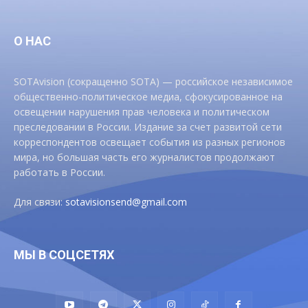
О НАС
SOTAvision (сокращенно SOTA) — российское независимое
общественно-политическое медиа, сфокусированное на
освещении нарушения прав человека и политическом
преследовании в России. Издание за счет развитой сети
корреспондентов освещает события из разных регионов
мира, но большая часть его журналистов продолжают
работать в России.
Для связи:
sotavisionsend@gmail.com
МЫ В СОЦСЕТЯХ