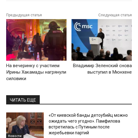
Предыдущая статья
Следующая статья
На вечеринку с участием
Владимир Зеленский снова
Ирины Хакамады нагрянули
выступил в Мюнхене
силовики
ЧИТАТЬ ЕЩЕ
«От киевской банды детоубийц можно
ожидать чего угодно». Памфилова
встретилась с Путиным после
жеребьевки партий
Новости