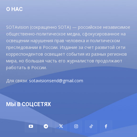
О НАС
SOTAvision (сокращенно SOTA) — российское независимое
общественно-политическое медиа, сфокусированное на
освещении нарушения прав человека и политическом
преследовании в России. Издание за счет развитой сети
корреспондентов освещает события из разных регионов
мира, но большая часть его журналистов продолжают
работать в России.
Для связи:
sotavisionsend@gmail.com
МЫ В СОЦСЕТЯХ