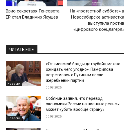
Врио секретаря Генсовета
На «протестной субботе» в
ЕР стал Владимир Якушев
Новосибирске активистка
выступила против
«цифрового концлагеря»
ЧИТАТЬ ЕЩЕ
«От киевской банды детоубийц можно
ожидать чего угодно». Памфилова
встретилась с Путиным после
жеребьевки партий
Новости
05.08.2026
Собянин заявил, что перевод
экономики России на военные рельсы
может «убить вообще страну»
05.08.2026
Новости