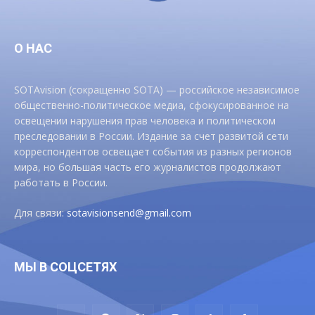
О НАС
SOTAvision (сокращенно SOTA) — российское независимое
общественно-политическое медиа, сфокусированное на
освещении нарушения прав человека и политическом
преследовании в России. Издание за счет развитой сети
корреспондентов освещает события из разных регионов
мира, но большая часть его журналистов продолжают
работать в России.
Для связи:
sotavisionsend@gmail.com
МЫ В СОЦСЕТЯХ