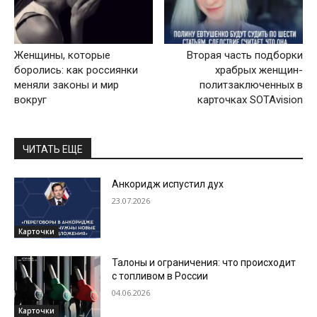
Женщины, которые
Вторая часть подборки
боролись: как россиянки
храбрых женщин-
меняли законы и мир
политзаключенных в
вокруг
карточках SOTAvision
ЧИТАТЬ ЕЩЕ
Анкоридж испустил дух
23.07.2026
Карточки
Талоны и ограничения: что происходит
с топливом в России
04.06.2026
Карточки