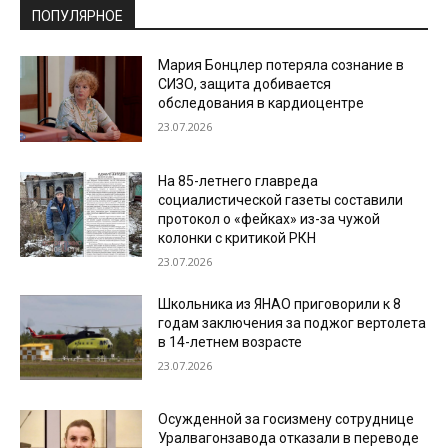
ПОПУЛЯРНОЕ
Мария Бонцлер потеряла сознание в
СИЗО, защита добивается
обследования в кардиоцентре
23.07.2026
На 85-летнего главреда
социалистической газеты составили
протокол о «фейках» из-за чужой
колонки с критикой РКН
23.07.2026
Школьника из ЯНАО приговорили к 8
годам заключения за поджог вертолета
в 14-летнем возрасте
23.07.2026
Осужденной за госизмену сотруднице
Уралвагонзавода отказали в переводе