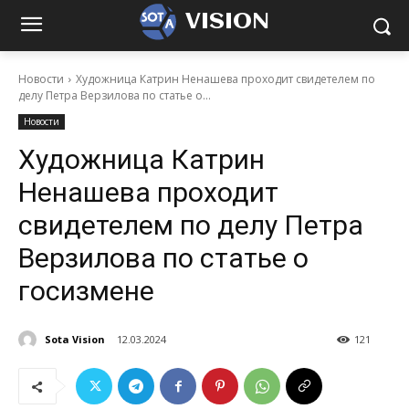
VISION
Новости
Художница Катрин Ненашева проходит свидетелем по
делу Петра Верзилова по статье о...
Новости
Художница Катрин
Ненашева проходит
свидетелем по делу Петра
Верзилова по статье о
госизмене
Sota Vision
12.03.2024
121