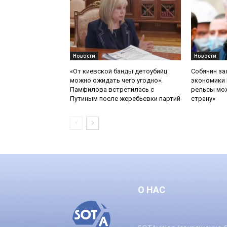
Новости
Новости
«От киевской банды детоубийц
Собянин за
можно ожидать чего угодно».
экономики 
Памфилова встретилась с
рельсы мож
Путиным после жеребьевки партий
страну»
О НАС