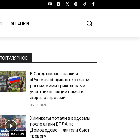
И
МНЕНИЯ
ПОПУЛЯРНОЕ
В Сандармохе казаки и
«Русская община» окружали
российскими триколорами
участников акции памяти
жертв репрессий
05.08.2026
Химикаты попали в водоемы
после атаки БПЛА по
Домодедово — жители бьют
00:04:39
тревогу