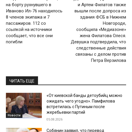
на борту рухнувшего в
и Артем Филатов также
Иваново Ил-76 находилось
вышли после допроса из
8 членов экипажа и 7
здания ФСБ в Нижнем
пассажиров. 112 со
Новгороде,
ссылкой на источники
сообщила «Медиазоне»
сообщает, что все они
жена Филатова Олеся.
погибли
Девушка подтвердила, что
следственные действия
связаны с делом против
Петра Верзилова
ЧИТАТЬ ЕЩЕ
«От киевской банды детоубийц можно
ожидать чего угодно». Памфилова
встретилась с Путиным после
жеребьевки партий
Новости
05.08.2026
Собянин заявил, что перевод