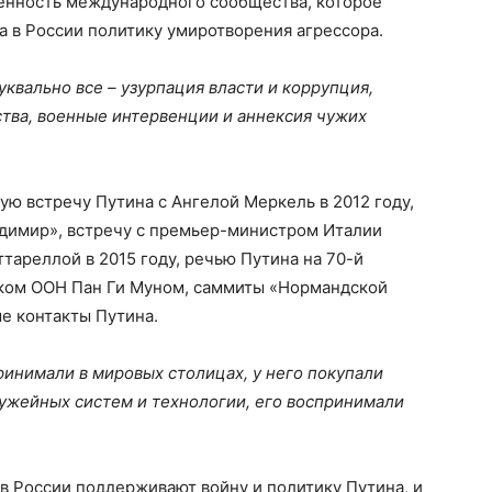
венность международного сообщества, которое
 в России политику умиротворения агрессора.
уквально все – узурпация власти и коррупция,
тва, военные интервенции и аннексия чужих
ю встречу Путина с Ангелой Меркель в 2012 году,
адимир», встречу с премьер-министром Италии
ареллой в 2015 году, речью Путина на 70-й
еком ООН Пан Ги Муном, саммиты «Нормандской
е контакты Путина.
инимали в мировых столицах, у него покупали
оружейных систем и технологии, его воспринимали
 в России поддерживают войну и политику Путина, и