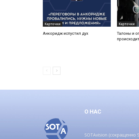
Карточки
Карточки
Анкоридж испустил дух
Талоны и о
происходит
О НАС
SOTAvision (сокращенно