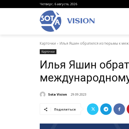
Четверг, 6 августа, 2026
VISION
Карточки
Илья Яшин обратился из тюрьмы к ме
Карточки
Илья Яшин обрат
международному
Sota Vision
29.09.2023
Поделиться