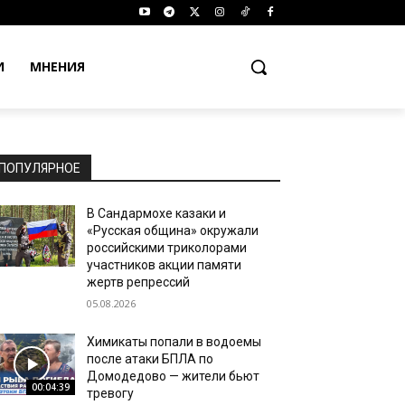
И
МНЕНИЯ
ПОПУЛЯРНОЕ
В Сандармохе казаки и
«Русская община» окружали
российскими триколорами
участников акции памяти
жертв репрессий
05.08.2026
Химикаты попали в водоемы
после атаки БПЛА по
Домодедово — жители бьют
00:04:39
тревогу