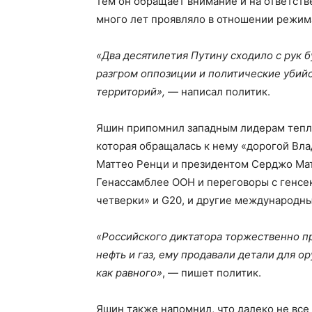
тем он обращает внимание и на ответст
много лет проявляло в отношении режима
«Два десятилетия Путину сходило с рук б
разгром оппозиции и политические убийс
территорий»,
— написал политик.
Яшин припомнил западным лидерам теплу
которая обращалась к нему «дорогой Вл
Маттео Ренци и президентом Серджо Матт
Генассамблее ООН и переговоры с генс
четверки» и G20, и другие международны
«Российского диктатора торжественно пр
нефть и газ, ему продавали детали для 
как равного»
, — пишет политик.
Яшин также напомнил, что далеко не все