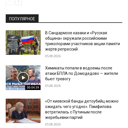
ПОПУЛЯРНОЕ
В Сандармохе казаки и «Русская
община» окружали российскими
триколорами участников акции памяти
жертв репрессий
05.08.2026
Химикаты попали в водоемы после
атаки БПЛА по Домодедово — жители
бьют тревогу
05.08.2026
00:04:39
«От киевской банды детоубийц можно
ожидать чего угодно». Памфилова
встретилась с Путиным после
жеребьевки партий
05.08.2026