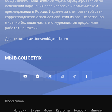
общественно-политическое медиа, сфокусированное на
освещении нарушения прав человека и политическом
преследовании в России. Издание за счет развитой сети
корреспондентов освещает события из разных регионов
мира, но большая часть его журналистов продолжают
работать в России.
Для связи:
sotavisionsend@gmail.com
МЫ В СОЦСЕТЯХ
© Sota Vision
Истории
Видео
Фото
Карточки
Новости
Мнения