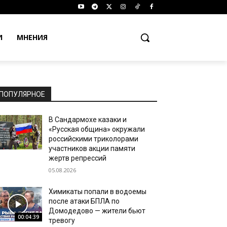
И
МНЕНИЯ
ПОПУЛЯРНОЕ
В Сандармохе казаки и
«Русская община» окружали
российскими триколорами
участников акции памяти
жертв репрессий
05.08.2026
Химикаты попали в водоемы
после атаки БПЛА по
Домодедово — жители бьют
00:04:39
тревогу