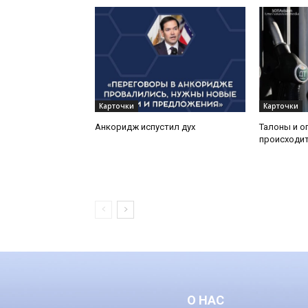
Карточки
Карточки
Анкоридж испустил дух
Талоны и о
происходит
О НАС