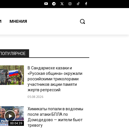
И
МНЕНИЯ
ПОПУЛЯРНОЕ
В Сандармохе казаки и
«Русская община» окружали
российскими триколорами
участников акции памяти
жертв репрессий
05.08.2026
Химикаты попали в водоемы
после атаки БПЛА по
Домодедово — жители бьют
00:04:39
тревогу