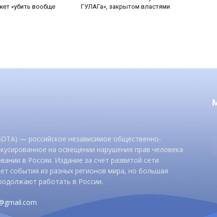
ет «убить вообще
ГУЛАГа», закрытом властями
 SOTA) — российское независимое общественно-
окусированное на освещении нарушения прав человека
вании в России. Издание за счет развитой сети
ет события из разных регионов мира, но большая
родолжают работать в России.
d@gmail.com