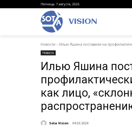
Пятница, 7 августа, 2026
VISION
Новости
Илью Яшина поставили на профилактическ
Новости
Илью Яшина пос
профилактически
как лицо, «склон
распространени
Sota Vision
04.03.2024