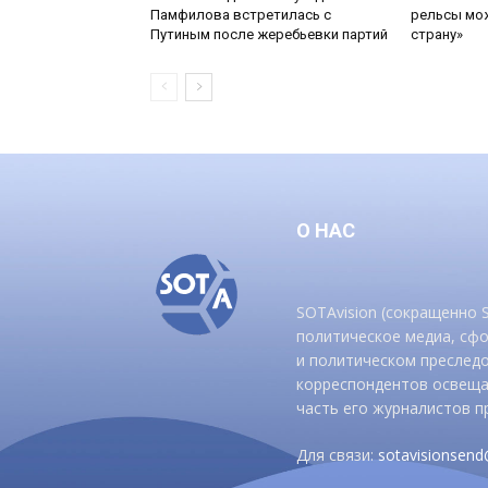
Памфилова встретилась с
рельсы мож
Путиным после жеребьевки партий
страну»
О НАС
SOTAvision (сокращенно
политическое медиа, сф
и политическом преследо
корреспондентов освеща
часть его журналистов п
Для связи:
sotavisionsen