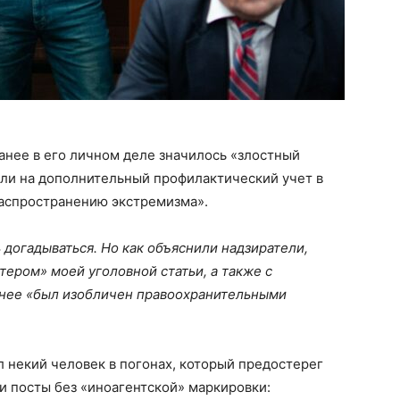
анее в его личном деле значилось «злостный
или на дополнительный профилактический учет в
распространению экстремизма».
 догадываться. Но как объяснили надзиратели,
ктером» моей уголовной статьи, а также с
ранее «был изобличен правоохранительными
л некий человек в погонах, который предостерег
ои посты без «иноагентской» маркировки: