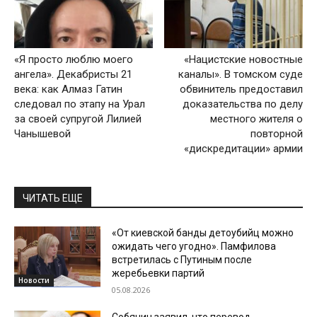
«Я просто люблю моего
«Нацистские новостные
ангела». Декабристы 21
каналы». В томском суде
века: как Алмаз Гатин
обвинитель предоставил
следовал по этапу на Урал
доказательства по делу
за своей супругой Лилией
местного жителя о
Чанышевой
повторной
«дискредитации» армии
ЧИТАТЬ ЕЩЕ
«От киевской банды детоубийц можно
ожидать чего угодно». Памфилова
встретилась с Путиным после
жеребьевки партий
Новости
05.08.2026
Собянин заявил, что перевод