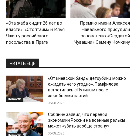
«Эта жаба сидит 26 лет во
Премию имени Алексея
власти». «Стоптайм» и Илья
Навального присудили
Яшин у российского
основателю «Сердитой
посольства в Праге
Чувашии» Семену Кочкину
ЧИТАТЬ ЕЩЕ
«От киевской банды детоубийц можно
ожидать чего угодно». Памфилова
встретилась с Путиным после
жеребьевки партий
Новости
05.08.2026
Собянин заявил, что перевод
экономики России на военные рельсы
может «убить вообще страну»
05.08.2026
Новости