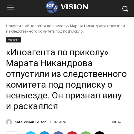
VISION
Новости
«Иноагента по приколу» Марата Никандрова отпустили
из следственного комитета под подписку о...
Новости
«Иноагента по приколу»
Марата Никандрова
отпустили из следственного
комитета под подписку о
невыезде. Он признал вину
и раскаялся
Sota Vision Editor
16.02.2026
42