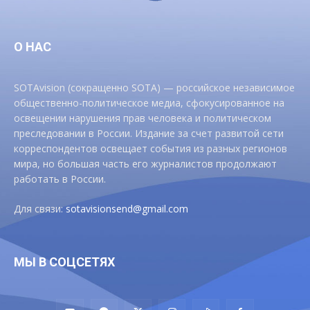
О НАС
SOTAvision (сокращенно SOTA) — российское независимое
общественно-политическое медиа, сфокусированное на
освещении нарушения прав человека и политическом
преследовании в России. Издание за счет развитой сети
корреспондентов освещает события из разных регионов
мира, но большая часть его журналистов продолжают
работать в России.
Для связи:
sotavisionsend@gmail.com
МЫ В СОЦСЕТЯХ