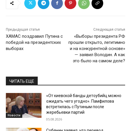
Предыдущая статья
Следующая статья
ХАМАС поздравил Путина с
«Выборы президента РФ
победой на президентских
прошли открыто, легитимно
выборах
и на конкурентной основе»
— заявил Володин. А как
это было на самом деле?
ЧИТАТЬ ЕЩЕ
«От киевской банды детоубийц можно
ожидать чего угодно». Памфилова
встретилась с Путиным после
жеребьевки партий
Новости
05.08.2026
Собянин заявил, что перевод