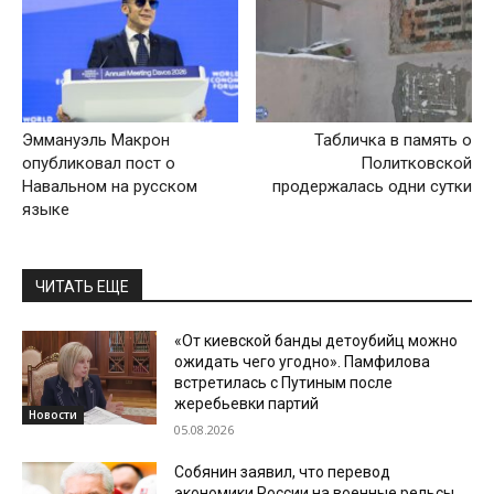
Эммануэль Макрон
Табличка в память о
опубликовал пост о
Политковской
Навальном на русском
продержалась одни сутки
языке
ЧИТАТЬ ЕЩЕ
«От киевской банды детоубийц можно
ожидать чего угодно». Памфилова
встретилась с Путиным после
жеребьевки партий
Новости
05.08.2026
Собянин заявил, что перевод
экономики России на военные рельсы