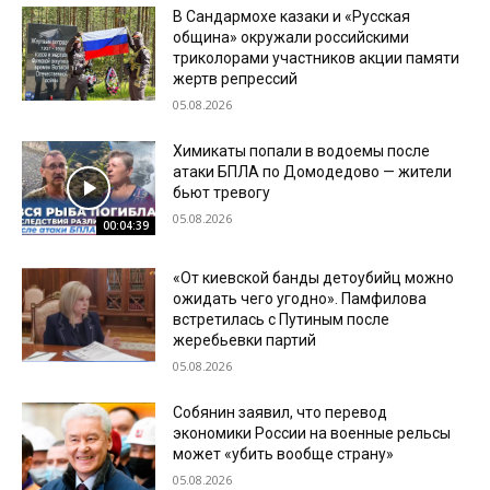
В Сандармохе казаки и «Русская
община» окружали российскими
триколорами участников акции памяти
жертв репрессий
05.08.2026
Химикаты попали в водоемы после
атаки БПЛА по Домодедово — жители
бьют тревогу
05.08.2026
00:04:39
«От киевской банды детоубийц можно
ожидать чего угодно». Памфилова
встретилась с Путиным после
жеребьевки партий
05.08.2026
Собянин заявил, что перевод
экономики России на военные рельсы
может «убить вообще страну»
05.08.2026