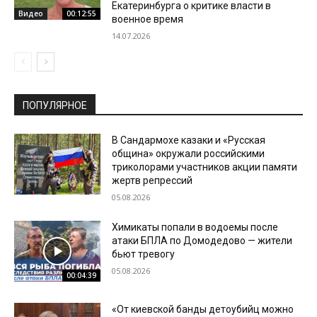
Екатеринбурга о критике власти в
Видео
00:12:55
военное время
14.07.2026
ПОПУЛЯРНОЕ
В Сандармохе казаки и «Русская
община» окружали российскими
триколорами участников акции памяти
жертв репрессий
05.08.2026
Химикаты попали в водоемы после
атаки БПЛА по Домодедово — жители
бьют тревогу
05.08.2026
00:04:39
«От киевской банды детоубийц можно