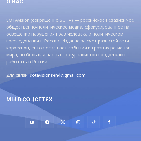
О НАС
SOTAvision (сокращенно SOTA) — российское независимое
общественно-политическое медиа, сфокусированное на
освещении нарушения прав человека и политическом
преследовании в России. Издание за счет развитой сети
корреспондентов освещает события из разных регионов
мира, но большая часть его журналистов продолжают
работать в России.
Для связи:
sotavisionsend@gmail.com
МЫ В СОЦСЕТЯХ