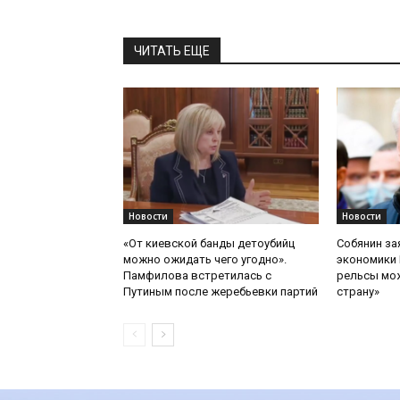
ЧИТАТЬ ЕЩЕ
Новости
Новости
«От киевской банды детоубийц
Собянин за
можно ожидать чего угодно».
экономики 
Памфилова встретилась с
рельсы мож
Путиным после жеребьевки партий
страну»