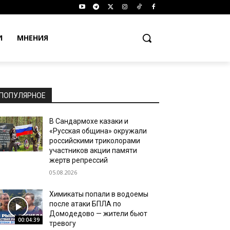
И
МНЕНИЯ
ПОПУЛЯРНОЕ
В Сандармохе казаки и
«Русская община» окружали
российскими триколорами
участников акции памяти
жертв репрессий
05.08.2026
Химикаты попали в водоемы
после атаки БПЛА по
Домодедово — жители бьют
00:04:39
тревогу