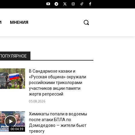
И
МНЕНИЯ
ПОПУЛЯРНОЕ
В Сандармохе казаки и
«Русская община» окружали
российскими триколорами
участников акции памяти
жертв репрессий
05.08.2026
Химикаты попали в водоемы
после атаки БПЛА по
Домодедово — жители бьют
00:04:39
тревогу