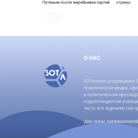
Путиным после жеребьевки партий
страну»
О НАС
SOTAvision (сокращенно
политическое медиа, сф
и политическом преследо
корреспондентов освеща
часть его журналистов п
Для связи:
sotavisionsen