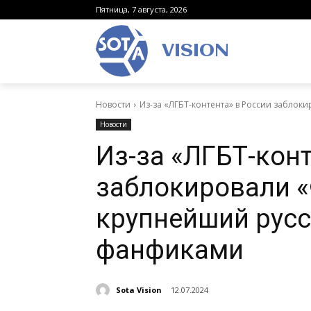
Пятница, 7 августа, 2026
VISION
Новости
Из-за «ЛГБТ-контента» в России забло
Новости
Из-за «ЛГБТ-конт
заблокировали 
крупнейший русс
фанфиками
Sota Vision
12.07.2024