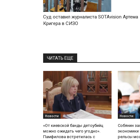
Суд оставил журналиста SOTAvision Артема
Кригера в СИЗО
ЧИТАТЬ ЕЩЕ
Новости
Новости
«От киевской банды детоубийц
Собянин за
можно ожидать чего угодно».
экономики 
Памфилова встретилась с
рельсы мож