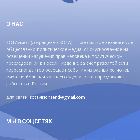
О НАС
SOTAvision (сокращенно SOTA) — российское независимое
общественно-политическое медиа, сфокусированное на
освещении нарушения прав человека и политическом
преследовании в России. Издание за счет развитой сети
корреспондентов освещает события из разных регионов
мира, но большая часть его журналистов продолжают
работать в России.
Для связи:
sotavisionsend@gmail.com
МЫ В СОЦСЕТЯХ