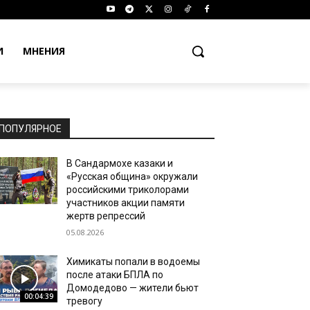
И
МНЕНИЯ
ПОПУЛЯРНОЕ
В Сандармохе казаки и
«Русская община» окружали
российскими триколорами
участников акции памяти
жертв репрессий
05.08.2026
Химикаты попали в водоемы
после атаки БПЛА по
Домодедово — жители бьют
00:04:39
тревогу