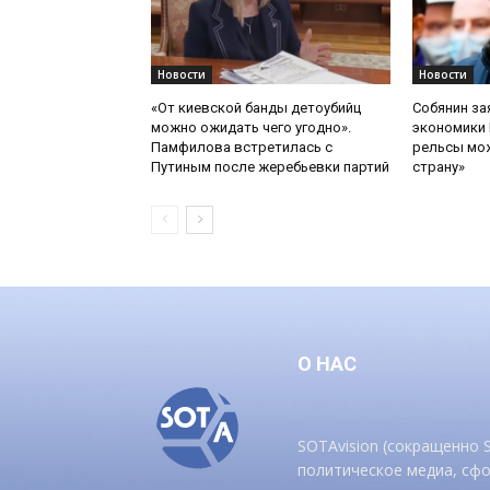
Новости
Новости
«От киевской банды детоубийц
Собянин за
можно ожидать чего угодно».
экономики 
Памфилова встретилась с
рельсы мож
Путиным после жеребьевки партий
страну»
О НАС
SOTAvision (сокращенно
политическое медиа, сф