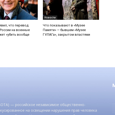
Новости
явил, что перевод
Что показывают в «Музее
России на военные
Памяти» — бывшем «Музее
ет «убить вообще
ГУЛАГа», закрытом властями
 SOTA) — российское независимое общественно-
окусированное на освещении нарушения прав человека