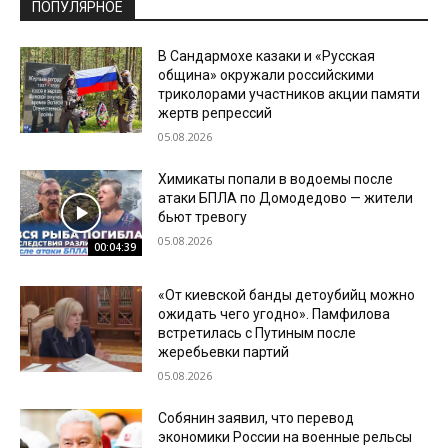
ПОПУЛЯРНОЕ
В Сандармохе казаки и «Русская
община» окружали российскими
триколорами участников акции памяти
жертв репрессий
05.08.2026
Химикаты попали в водоемы после
атаки БПЛА по Домодедово — жители
бьют тревогу
05.08.2026
00:04:39
«От киевской банды детоубийц можно
ожидать чего угодно». Памфилова
встретилась с Путиным после
жеребьевки партий
05.08.2026
Собянин заявил, что перевод
экономики России на военные рельсы