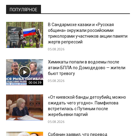
ПОПУЛЯРНОЕ
В Сандармохе казаки и «Русская
община» окружали российскими
триколорами участников акции памяти
жертв репрессий
05.08.2026
Химикаты попали в водоемы после
атаки БПЛА по Домодедово — жители
бьют тревогу
05.08.2026
00:04:39
«От киевской банды детоубийц можно
ожидать чего угодно». Памфилова
встретилась с Путиным после
жеребьевки партий
05.08.2026
Собянин заявил, что перевод