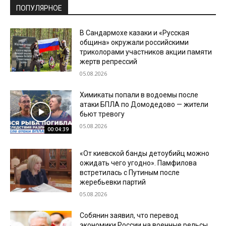
ПОПУЛЯРНОЕ
В Сандармохе казаки и «Русская
община» окружали российскими
триколорами участников акции памяти
жертв репрессий
05.08.2026
Химикаты попали в водоемы после
атаки БПЛА по Домодедово — жители
бьют тревогу
05.08.2026
00:04:39
«От киевской банды детоубийц можно
ожидать чего угодно». Памфилова
встретилась с Путиным после
жеребьевки партий
05.08.2026
Собянин заявил, что перевод
экономики России на военные рельсы