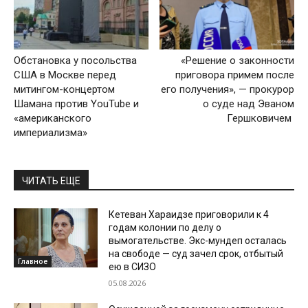
Обстановка у посольства
«Решение о законности
США в Москве перед
приговора примем после
митингом-концертом
его получения», — прокурор
Шамана против YouTube и
о суде над Эваном
«американского
Гершковичем
империализма»
ЧИТАТЬ ЕЩЕ
Кетеван Хараидзе приговорили к 4
годам колонии по делу о
вымогательстве. Экс-мундеп осталась
на свободе — суд зачел срок, отбытый
Главное
ею в СИЗО
05.08.2026