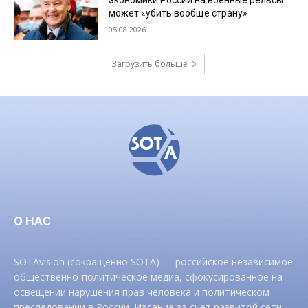
экономики России на военные рельсы
может «убить вообще страну»
05.08.2026
Загрузить больше
О НАС
SOTAvision (сокращенно SOTA) — российское независимое
общественно-политическое медиа, сфокусированное на
освещении нарушения прав человека и политическом
преследовании в России. Издание за счет развитой сети