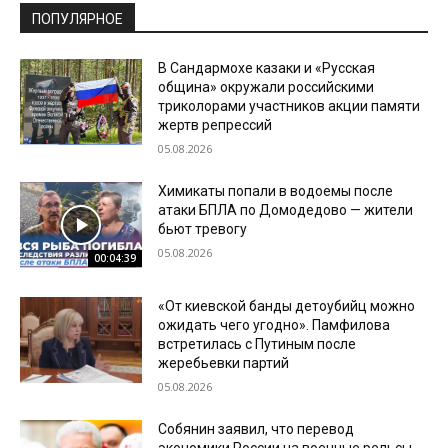
ПОПУЛЯРНОЕ
В Сандармохе казаки и «Русская
община» окружали российскими
триколорами участников акции памяти
жертв репрессий
05.08.2026
Химикаты попали в водоемы после
атаки БПЛА по Домодедово — жители
бьют тревогу
05.08.2026
00:04:39
«От киевской банды детоубийц можно
ожидать чего угодно». Памфилова
встретилась с Путиным после
жеребьевки партий
05.08.2026
Собянин заявил, что перевод