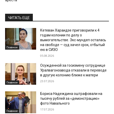
ЧИТАТЬ ЕЩЕ
Кетеван Хараидзе приговорили к 4
годам колонии по делу о
вымогательстве. Экс-мундеп осталась
на свободе — суд зачел срок, отбытый
Главное
ею в СИЗО
05.08.2026
Осужденной за госизмену сотруднице
Уралвагонзавода отказали в переводе
в другую колонию ближе к матери
23.07.2026
Главное
Бориса Надеждина оштрафовали на
тысячу рублей за «демонстрацию»
фото Навального
17.07.2026
Главное