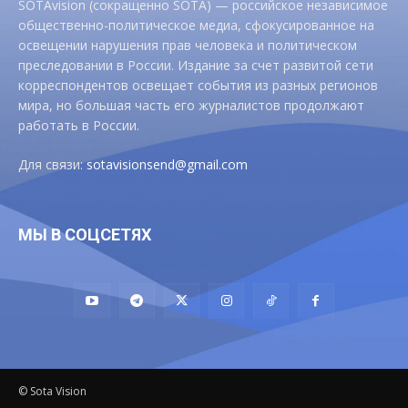
SOTAvision (сокращенно SOTA) — российское независимое
общественно-политическое медиа, сфокусированное на
освещении нарушения прав человека и политическом
преследовании в России. Издание за счет развитой сети
корреспондентов освещает события из разных регионов
мира, но большая часть его журналистов продолжают
работать в России.
Для связи:
sotavisionsend@gmail.com
МЫ В СОЦСЕТЯХ
© Sota Vision