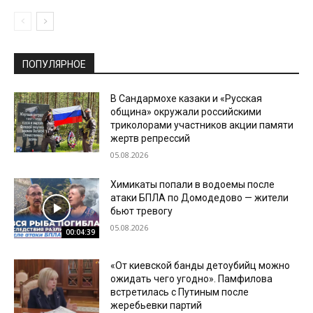
ПОПУЛЯРНОЕ
В Сандармохе казаки и «Русская
община» окружали российскими
триколорами участников акции памяти
жертв репрессий
05.08.2026
Химикаты попали в водоемы после
атаки БПЛА по Домодедово — жители
бьют тревогу
05.08.2026
00:04:39
«От киевской банды детоубийц можно
ожидать чего угодно». Памфилова
встретилась с Путиным после
жеребьевки партий