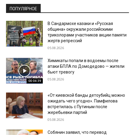
ПОПУЛЯРНОЕ
В Сандармохе казаки и «Русская
община» окружали российскими
триколорами участников акции памяти
жертв репрессий
05.08.2026
Химикаты попали в водоемы после
атаки БПЛА по Домодедово — жители
бьют тревогу
05.08.2026
00:04:39
«От киевской банды детоубийц можно
ожидать чего угодно». Памфилова
встретилась с Путиным после
жеребьевки партий
05.08.2026
Собянин заявил, что перевод