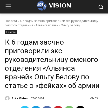
VISION
Новости
К 6 годам заочно приговорили экс-руководительницу
омского отделения «Альянса врачей» Ольгу Белову...
Новости
К 6 годам заочно
приговорили экс-
руководительницу омского
отделения «Альянса
врачей» Ольгу Белову по
статье о «фейках» об армии
Sota Vision
07.05.2024
33