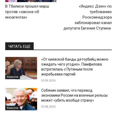
В Тбилиси прошел марш
«Яндекс Дзен» по
против «закона об
требованию
иноагентах»
Роскомнадзора
заблокировал канал
депутата Евгения Ступина
ЧИТАТЬ ЕЩЕ
«От киевской банды детоубийц можно
ожидать чего угодно». Памфилова
встретилась с Путиным после
жеребьевки партий
Новости
05.08.2026
Собянин заявил, что перевод
экономики России на военные рельсы
может «убить вообще страну»
05.08.2026
Новости