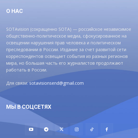
О НАС
SOTAvision (сокращенно SOTA) — российское независимое
общественно-политическое медиа, сфокусированное на
освещении нарушения прав человека и политическом
преследовании в России. Издание за счет развитой сети
корреспондентов освещает события из разных регионов
мира, но большая часть его журналистов продолжают
работать в России.
Для связи:
sotavisionsend@gmail.com
МЫ В СОЦСЕТЯХ