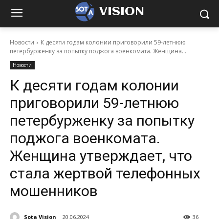
VISION
Новости
К десяти годам колонии приговорили 59-летнюю
петербурженку за попытку поджога военкомата. Женщина...
Новости
К десяти годам колонии
приговорили 59-летнюю
петербурженку за попытку
поджога военкомата.
Женщина утверждает, что
стала жертвой телефонных
мошенников
Sota Vision
20.06.2024
36