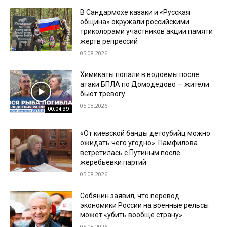
В Сандармохе казаки и «Русская
община» окружали российскими
триколорами участников акции памяти
жертв репрессий
05.08.2026
Химикаты попали в водоемы после
атаки БПЛА по Домодедово — жители
бьют тревогу
05.08.2026
00:04:39
«От киевской банды детоубийц можно
ожидать чего угодно». Памфилова
встретилась с Путиным после
жеребьевки партий
05.08.2026
Собянин заявил, что перевод
экономики России на военные рельсы
может «убить вообще страну»
05.08.2026