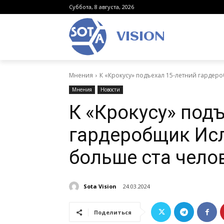
Суббота, 8 августа, 2026
VISION
Мнения
К «Крокусу» подъехал 15-летний гардеро
Мнения
Новости
К «Крокусу» под
гардеробщик Исл
больше ста чело
Sota Vision
24.03.2024
Поделиться