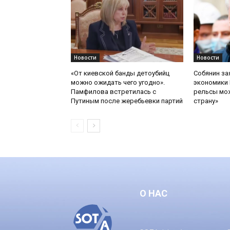
Новости
Новости
«От киевской банды детоубийц
Собянин за
можно ожидать чего угодно».
экономики 
Памфилова встретилась с
рельсы мож
Путиным после жеребьевки партий
страну»
О НАС