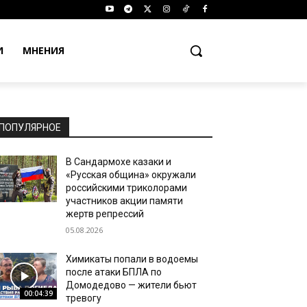
И
МНЕНИЯ
ПОПУЛЯРНОЕ
В Сандармохе казаки и
«Русская община» окружали
российскими триколорами
участников акции памяти
жертв репрессий
05.08.2026
Химикаты попали в водоемы
после атаки БПЛА по
Домодедово — жители бьют
00:04:39
тревогу